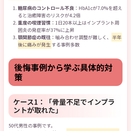
糖尿病のコントロール不良
：HbA1cが7.0%を超え
ると治癒障害のリスクが4.2倍
重度の喫煙習慣
：1日20本以上はインプラント周
囲炎の発症率が37%に上昇
顎関節症の既往
：噛み合わせ調整が難しく、
半年
後に痛みが発生
する事例多数
後悔事例から学ぶ具体的対
策
ケース1：「骨量不足でインプラ
ントが取れた」
50代男性の事例です。