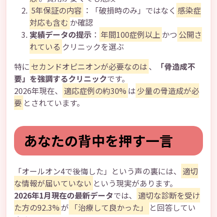
5年保証の内容
：「破損時のみ」ではなく
感染症
対応も含む
か確認
実績データの提示
：
年間100症例以上
かつ
公開さ
れている
クリニックを選ぶ
特に
セカンドオピニオンが必要なのは
、
「骨造成不
要」を強調するクリニック
です。
2026年現在、
適応症例の約30%
は
少量の骨造成が必
要
とされています。
あなたの背中を押す一言
「オールオン4で後悔した」という声の裏には、
適切
な情報が届いていない
という現実があります。
2026年1月現在の最新データ
では、
適切な診断を受け
た方の92.3%
が
「治療して良かった」
と回答してい