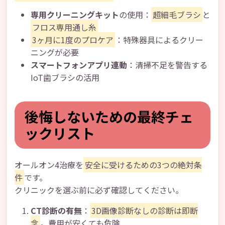
専用クリーニングキット
の使用：
超細毛ブラシ
と
フロス専用通し糸
3ヶ月に1度のプロケア
：特殊器具によるクリー
ニングが必要
スマートフォンアプリ連動
：清掃不足を警告する
IoT歯ブラシの活用
後悔しないための最終チェ
ックリスト
オールオン4治療を
安全に受けるための3つの絶対条
件
です。
クリニックを選ぶ前に必ず確認してください。
CT診断の有無
：
3D画像診断なしの診断は即断
念
。費用が安くても危険