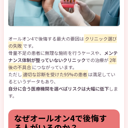
オールオン4で後悔する最大の要因は
クリニック選び
の失敗
です。
骨量不足の患者に無理な施術を行うケースや、
メンテ
ナンス体制が整っていないクリニック
での治療が
2年
後の不具合
につながっています。
ただし
適切な診断を受けた95%の患者
は満足してい
るというデータもあり、
自分に合う医療機関を選べばリスクは大幅に低下
しま
す。
なぜオールオン4で後悔す
る人がいるのか？