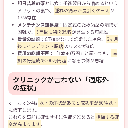
即日装着の落とし穴
：手術翌日から噛めるという
メリットの裏で、
腫れや痛みが長引くケース
が
15%存在
メンテナンス難易度
：固定式のため歯茎の清掃が
困難で、
3年後に歯肉退縮
が発生する可能性
骨量の誤診
：CT撮影なしで診断した場合、
6ヶ月
後にインプラント脱落
のリスクが3倍
費用の総額不明
：「1本40万円」と謳っても、
追
加の骨造成で200万円超
になる事例が急増
クリニックが言わない「適応外
の症状」
オールオン4は
以下の症状があると成功率が50%以下
に低下します。
これらを事前に確認せずに治療を進めると
後悔する確
率が高まります
。