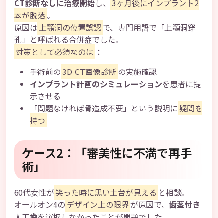
CT診断なしに治療開始
し、
3ヶ月後にインプラント2
本が脱落
。
原因は
上顎洞の位置誤認
で、専門用語で「上顎洞穿
孔」と呼ばれる合併症でした。
対策として必須なのは
：
手術前の
3D-CT画像診断
の実施確認
インプラント計画のシミュレーション
を患者に提
示させる
「問題なければ骨造成不要」という説明に
疑問を
持つ
ケース2：「審美性に不満で再手
術」
60代女性が
笑った時に黒い土台が見える
と相談。
オールオン4の
デザイン上の限界
が原因で、
歯茎付き
人工歯
を選択しなかったことが問題でした。