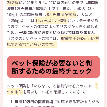
25.8％
にとどまります。特に室内飼いの猫では
年間医
療費1万円未満
が60％以上です。また、小型犬（3～
10kg）の年間医療費は
8万円未満が70％
、大型犬
（25kg以上）は
15万円以上が40％
というデータがあ
ります。ペットの種類によってリスクが大きく異なる
ため、
一律に保険が必要というわけではありません
。
リスクの低いペットの場合は、
貯蓄で十分�mark>対
応できる場合が多いのです。
ペット保険が必要ないと判
断するための最終チェック
ペット保険を「いらない」と結論付けるためには、
3
つの条件
を満たしているか確認してください。
年間10万円の医療費増
に対応できる家計余力があ