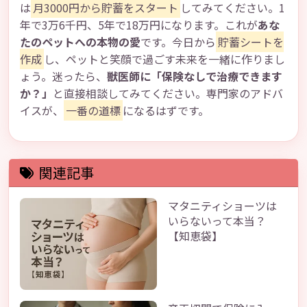
は
月3000円から貯蓄をスタート
してみてください。1
年で3万6千円、5年で18万円になります。これが
あな
たのペットへの本物の愛
です。今日から
貯蓄シートを
作成
し、ペットと笑顔で過ごす未来を一緒に作りまし
ょう。迷ったら、
獣医師に「保険なしで治療できます
か？」
と直接相談してみてください。専門家のアドバ
イスが、
一番の道標
になるはずです。
関連記事
マタニティショーツは
いらないって本当？
【知恵袋】