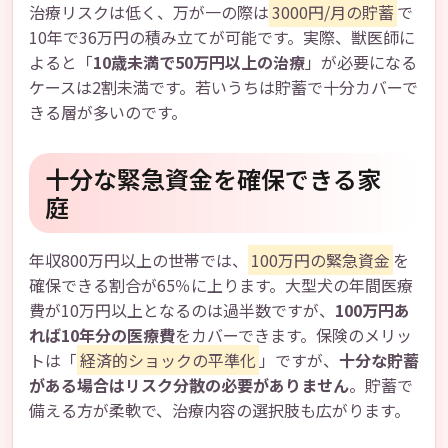
治療リスクは低く、万が一の際は
3000円/月の貯蓄
で
10年で36万円の積み立てが可能です。実際、獣医師に
よると「
10歳未満で50万円以上の治療
」が必要になる
ケースは2割未満です。若いうちは貯蓄で十分カバーで
きる層が多いのです。
十分な緊急資金を確保できる家
庭
年収800万円以上の世帯では、
100万円の緊急資金
を
確保できる割合が65％に上ります。大型犬の年間医療
費が10万円以上となるのは過半数ですが、
100万円あ
れば10年分の医療費
をカバーできます。保険のメリッ
トは「
経済的ショックの平準化
」ですが、
十分な貯蓄
がある場合はリスク分散の必要がありません
。貯蓄で
備える方が柔軟で、治療内容の選択肢も広がります。