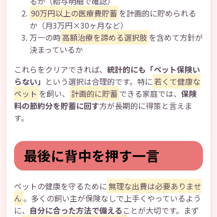
るか（給与明細で確認）
90万円以上の医療費貯蓄
を計画的に貯められる
か（月3万円×30ヶ月など）
万一の時
高額治療を諦める選択肢
を含めて方針が
決まっているか
これらをクリアできれば、
統計的にも「ペット保険い
らない」
という選択は合理的です。特に
若くて健康な
ペット
を飼い、
計画的に貯蓄
できる家庭では、
保険
料の節約分を貯蓄に回す
方が長期的に得策と言えま
す。
最後に背中を押す一言
ペットの健康を守るために
無理な出費は必要ありませ
ん
。多くの飼い主が保険なしで上手くやっているよう
に、
自分に合った方法で備える
ことが大切です。まず