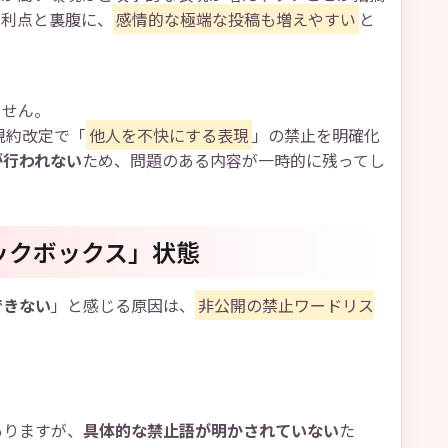
う利点と裏腹に、
感情的な極端な投稿も増えやすい
と
ません。
規約改定で「
他人を不快にする表現
」の禁止を明確化
が行われない
ため、問題のある内容が一時的に残ってし
ックボックス」状態
できない
」と感じる原因は、
非公開の禁止ワードリス
ありますが、
具体的な禁止語が明かされていない
た