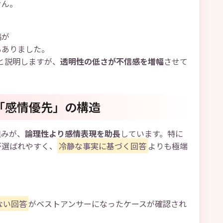
せん。
稿が
もありました。
と説明しますが、
透明性の低さが不信感を増幅
させて
「感情優先」の構造
組みが、
論理性より感情表現を助長
しています。特に
が選ばれやすく、
冷静な事実に基づく回答
よりも極端
ない回答
がベストアンサーになったケースが確認され