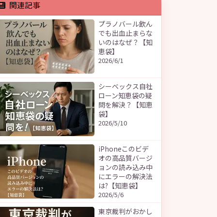
関連記事
プラノバール飲ん
でも出血止まらな
いのはなぜ？【知
恵袋】
2026/6/1
シーベックス自社
ローン知恵袋の疑
問を解決？【知恵
袋】
2026/5/10
iPhoneこのビデ
オの高品質バージ
ョンの読み込み中
にエラーの解決法
は?【知恵袋】
2026/5/6
東京裁判がおかし