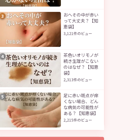
おへその中が赤い
3
って大丈夫？【知
恵袋】
3,121件のビュー
茶色いオリモノが
4
続き生理がこない
のはなぜ？【知恵
袋】
2,313件のビュー
足に赤い斑点が痒
5
くない場合、どん
な病気の可能性が
ある？【知恵袋】
2,215件のビュー