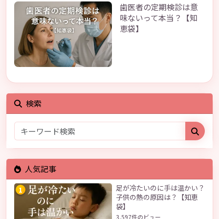
歯医者の定期検診は意
味ないって本当？【知
恵袋】
検索
人気記事
足が冷たいのに手は温かい？
1
子供の熱の原因は？【知恵
袋】
3,597件のビュー