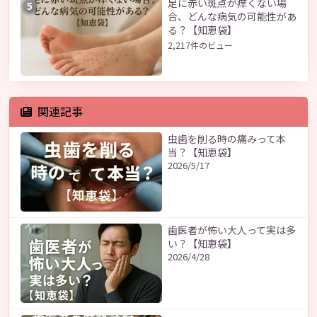
足に赤い斑点が痒くない場
5
合、どんな病気の可能性があ
る？【知恵袋】
2,217件のビュー
関連記事
虫歯を削る時の痛みって本
当？【知恵袋】
2026/5/17
歯医者が怖い大人って実は多
い？【知恵袋】
2026/4/28