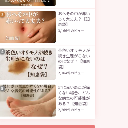
おへその中が赤い
3
って大丈夫？【知
恵袋】
3,166件のビュー
茶色いオリモノが
4
続き生理がこない
のはなぜ？【知恵
袋】
2,364件のビュー
足に赤い斑点が痒
5
くない場合、どん
な病気の可能性が
ある？【知恵袋】
2,269件のビュー