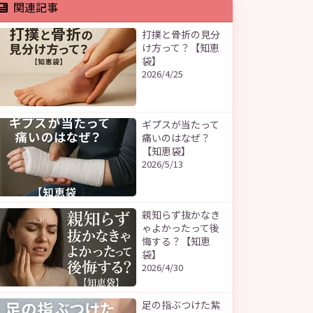
関連記事
打撲と骨折の見分
け方って？【知恵
袋】
2026/4/25
ギプスが当たって
痛いのはなぜ？
【知恵袋】
2026/5/13
親知らず抜かなき
ゃよかったって後
悔する？【知恵
袋】
2026/4/30
足の指ぶつけた紫