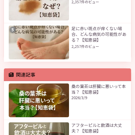
2,357件のビュー
足に赤い斑点が痒くない場
5
合、どんな病気の可能性があ
る？【知恵袋】
2,257件のビュー
関連記事
桑の葉茶は肝臓に悪いって本
当？【知恵袋】
2026/3/9
アフターピルと飲酒は大丈
夫？【知恵袋】