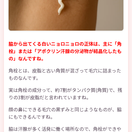
脇から出てくる白いニョロニョロの正体は、主に「角
栓」または「アポクリン汗腺の分泌物が結晶化したも
の」なんですね。
角栓とは、皮脂と古い角質が混ざって毛穴に詰まった
ものなんです。
実は角栓の成分って、約7割がタンパク質(角質)で、残
りの3割が皮脂だと言われていますね。
顔の鼻にできる毛穴の黒ずみと同じようなものが、脇
にもできるんですね。
脇は汗腺が多く活発に働く場所なので、角栓ができや