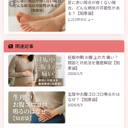
足に赤い斑点が痒くない場
5
合、どんな病気の可能性があ
る？【知恵袋】
2,215件のビュー
関連記事
妊娠中期 お腹 上の方 痛い？
原因と対処法を徹底解説【知
恵袋】
2026/1/5
生理中お腹ゴロゴロ鳴るのは
なぜ？【知恵袋】
2026/6/3