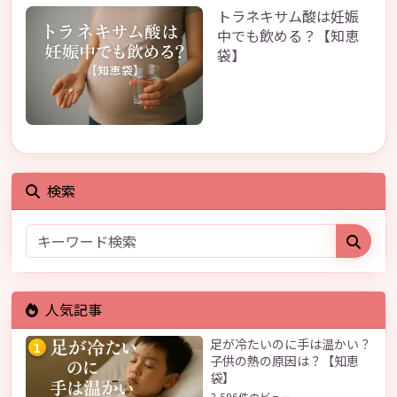
トラネキサム酸は妊娠
中でも飲める？【知恵
袋】
検索
人気記事
足が冷たいのに手は温かい？
1
子供の熱の原因は？【知恵
袋】
3,596件のビュー