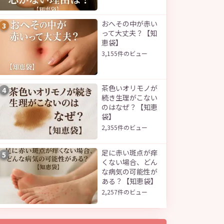
おへその中が赤い
3
って大丈夫？【知
恵袋】
3,155件のビュー
茶色いオリモノが
4
続き生理がこない
のはなぜ？【知恵
袋】
2,355件のビュー
足に赤い斑点が痒
5
くない場合、どん
な病気の可能性が
ある？【知恵袋】
2,257件のビュー