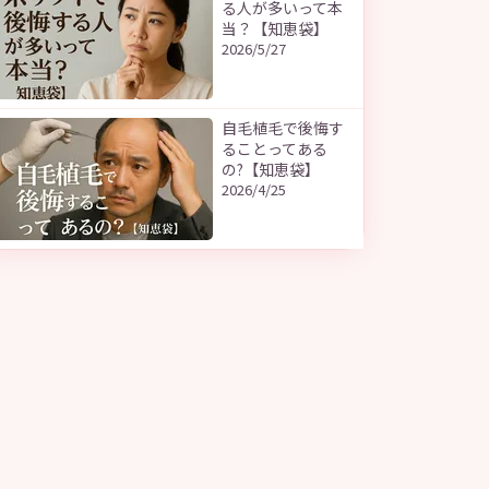
る人が多いって本
当？【知恵袋】
2026/5/27
自毛植毛で後悔す
ることってある
の?【知恵袋】
2026/4/25