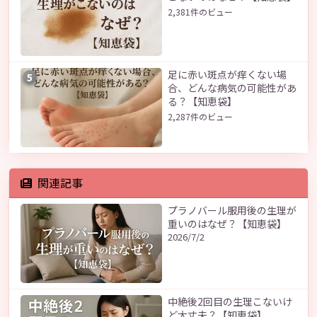
2,381件のビュー
足に赤い斑点が痒くない場
5
合、どんな病気の可能性があ
る？【知恵袋】
2,287件のビュー
関連記事
プラノバール服用後の生理が
重いのはなぜ？【知恵袋】
2026/7/2
中絶後2回目の生理こないけ
ど大丈夫？【知恵袋】