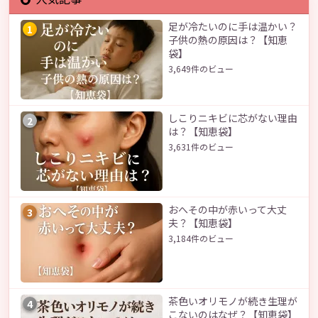
足が冷たいのに手は温かい？
1
子供の熱の原因は？【知恵
袋】
3,649件のビュー
しこりニキビに芯がない理由
2
は？【知恵袋】
3,631件のビュー
おへその中が赤いって大丈
3
夫？【知恵袋】
3,184件のビュー
茶色いオリモノが続き生理が
4
こないのはなぜ？【知恵袋】