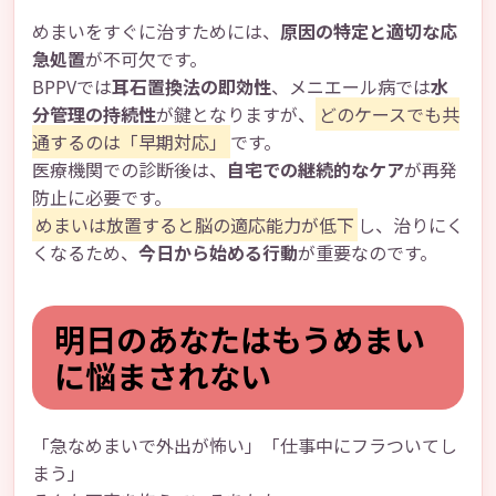
めまいをすぐに治すためには、
原因の特定と適切な応
急処置
が不可欠です。
BPPVでは
耳石置換法の即効性
、メニエール病では
水
分管理の持続性
が鍵となりますが、
どのケースでも共
通するのは「早期対応」
です。
医療機関での診断後は、
自宅での継続的なケア
が再発
防止に必要です。
めまいは放置すると脳の適応能力が低下
し、治りにく
くなるため、
今日から始める行動
が重要なのです。
明日のあなたはもうめまい
に悩まされない
「急なめまいで外出が怖い」「仕事中にフラついてし
まう」