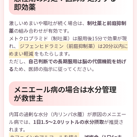
即効薬
激しいめまいや嘔吐が続く場合は、
制吐薬と前庭抑制
薬
の組み合わせが有効です。
メトクロプラミド（制吐薬）は服用後15分で効果が現
れ、
ジフェンヒドラミン（前庭抑制薬）は20分以内に
めまい軽減
をもたらします。
ただし、
自己判断での長期服用は脳の代償機能を妨げ
る
ため、医師の指示に従ってください。
メニエール病の場合は水分管理
が救世主
内耳の過剰な水分（内リンパ水腫）が原因のメニエー
ル病では、
1日1.5～2.0リットルの水分摂取
が推奨さ
れます。