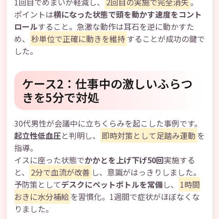
1回目でめまいが軽減し、
2回目の実施で完全消失
。
ポイントは
横になった状態で頭を動かす速度をコント
ロール
すること。急激な動作は耳石を逆に動かすた
め、
秒単位で正確に動きを維持
することが成功の鍵で
した。
ケース2：仕事中の激しいふらつ
きを5分で対処
30代男性が会議中に立ちくらみを起こした事例です。
起立性低血圧
と判明し、
即時対策として足踏み運動
を
指導。
イスに座った状態で
かかとを上げ下げ50回
実施する
と、
2分で血流が改善
し、意識がはっきりしました。
予防策として
デスクにペットボトルを常備
し、
1時間
おきに水分補給
を習慣化。1週間で症状がほぼなくな
りました。