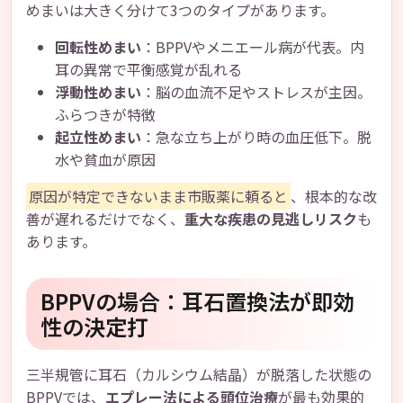
めまいは大きく分けて3つのタイプがあります。
回転性めまい
：BPPVやメニエール病が代表。内
耳の異常で平衡感覚が乱れる
浮動性めまい
：脳の血流不足やストレスが主因。
ふらつきが特徴
起立性めまい
：急な立ち上がり時の血圧低下。脱
水や貧血が原因
原因が特定できないまま市販薬に頼ると
、根本的な改
善が遅れるだけでなく、
重大な疾患の見逃しリスク
も
あります。
BPPVの場合：耳石置換法が即効
性の決定打
三半規管に耳石（カルシウム結晶）が脱落した状態の
BPPVでは、
エプレー法による頭位治療
が最も効果的