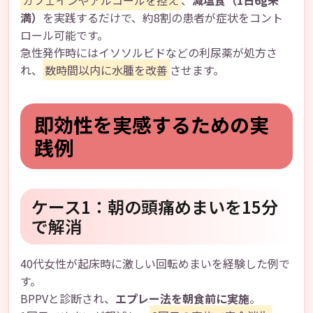
カフェインやアルコールを控え
、
減塩食（1日6g未
満）
を実践するだけで、約8割の患者が症状をコント
ロール可能です。
急性発作時にはイソソルビドなどの利尿薬が処方さ
れ、
数時間以内に水腫を改善
させます。
即効性を実感するための実
践例
ケース1：朝の頭痛めまいを15分
で解消
40代女性が起床時に激しい回転めまいを経験した例で
す。
BPPVと診断され、
エプレー法を朝食前に実施
。