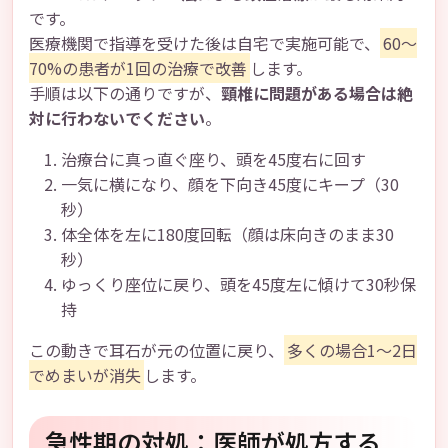
です。
医療機関で指導を受けた後は自宅で実施可能で、
60～
70%の患者が1回の治療で改善
します。
手順は以下の通りですが、
頸椎に問題がある場合は絶
対に行わないでください
。
治療台に真っ直ぐ座り、頭を45度右に回す
一気に横になり、顔を下向き45度にキープ（30
秒）
体全体を左に180度回転（顔は床向きのまま30
秒）
ゆっくり座位に戻り、頭を45度左に傾けて30秒保
持
この動きで耳石が元の位置に戻り、
多くの場合1～2日
でめまいが消失
します。
急性期の対処：医師が処方する