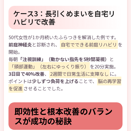
ケース3：長引くめまいを自宅リ
ハビリで改善
50代女性が1か月続いたふらつきを解消した例です。
前庭神経炎
と診断され、
自宅でできる前庭リハビリ
を
開始。
毎朝
「注視訓練」（動かない指先を5秒間凝視）
と
「頭部運動」（左右にゆっくり振り）
を20分実施。
3日目で40%改善
、
2週間で日常生活に支障なし
に。
ポイントは
少しずつ負荷を上げる
ことで、
脳の再学習
を促進
させることでした。
即効性と根本改善のバラン
スが成功の秘訣