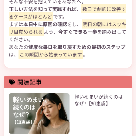
そんな不安を抱えているあなたへ。
正しい方法を知って実践すれば
、
数日で劇的に改善す
るケースがほとんど
です。
まずは
本日中に原因の確認
をし、
明日の朝にはスッキ
リ目覚められる
よう、
今すぐできる一歩
を踏み出して
ください。
あなたの
健康な毎日を取り戻すための最初のステップ
は、
この瞬間から始まっています
。
関連記事
軽いめまいが続くのは
なぜ?【知恵袋】