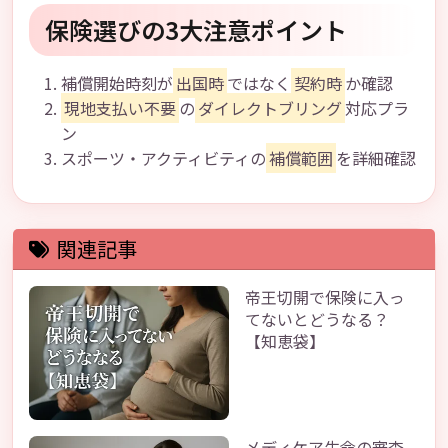
保険選びの3大注意ポイント
補償開始時刻が
出国時
ではなく
契約時
か確認
現地支払い不要
の
ダイレクトブリング
対応プラ
ン
スポーツ・アクティビティの
補償範囲
を詳細確認
関連記事
帝王切開で保険に入っ
てないとどうなる？
【知恵袋】
メディケア生命の審査