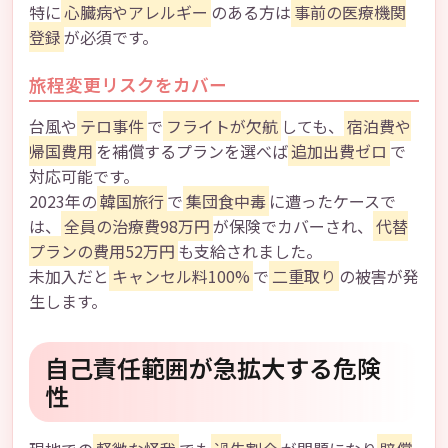
特に
心臓病やアレルギー
のある方は
事前の医療機関
登録
が必須です。
旅程変更リスクをカバー
台風や
テロ事件
で
フライトが欠航
しても、
宿泊費や
帰国費用
を補償するプランを選べば
追加出費ゼロ
で
対応可能です。
2023年の
韓国旅行
で
集団食中毒
に遭ったケースで
は、
全員の治療費98万円
が保険でカバーされ、
代替
プランの費用52万円
も支給されました。
未加入だと
キャンセル料100%
で
二重取り
の被害が発
生します。
自己責任範囲が急拡大する危険
性