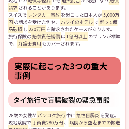
現地での
軽微な怪我
でも
過失割合
が問題になり
賠償
請求
されることがあります。
スイスで
レンタカー事故
を起こした日本人が
5,000万
円
の請求を受けた例や、
ハワイのホテル
で
誤って備
品破損
し
230万円
を請求されたケースがあります。
旅行保険の
賠償責任補償
は
1億円以上
のプランが標準
で、
弁護士費用
もカバーされます。
実際に起こった3つの重大
事例
タイ旅行で盲腸破裂の緊急事態
28歳の女性が
バンコク旅行
中に
急性盲腸炎
を発症。
現地病院で
手術費280万円
、
病院から空港までの搬送