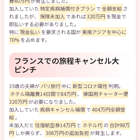
費40万円
が発生しました。
加入していた
特定疾病補償付きプラン
で
全額支給
さ
れましたが、
保険未加入
であれば
320万円
を現金で
即払いする必要がありました。
特に
現金払い
を要求される国が
東南アジアを中心に
70%
を占めます。
フランスでの旅程キャンセル大
ピンチ
35歳の夫婦が
パリ旅行
中に
新型コロナ陽性
判明。
ホテル隔離費14日間で84万円
、
帰国用チャーター便
320万円
が必要になりました。
加入していた
疾病キャンセル補償
で
404万円全額受
給
。
未加入だと
往復航空券14万円
と
ホテル代
の
合計98万
円
しか戻らず、
306万円の追加負担
が発生します。