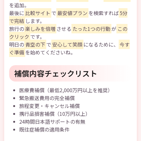
を追加。
最後に
比較サイト
で
最安値プラン
を検索すれば
5分
で完結
します。
旅行の
楽しみを倍増
させる
たった1つの行動
が
この
クリック
です。
明日の
青空の下
で
安心して笑顔
になるために、
今す
ぐ準備
を始めてくださいね。
補償内容チェックリスト
医療費補償（最低2,000万円以上を推奨）
緊急搬送費用の完全補償
旅程変更・キャンセル補償
携行品損害補償（10万円以上）
24時間日本語サポートの有無
既往症補償の適用条件