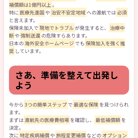
補償額は1億円以上
。
特に
医療先進国
や
治安不安定地域
への渡航では
必須
と言えます。
保険未加入で
現地でトラブル
が発生すると、
治療中
断
や
強制送還
の危険すらあります。
日本の
海外安全ホームページ
でも
保険加入を強く推
奨
しています。
さあ、準備を整えて出発し
よう
今から
3つの簡単ステップ
で
最適な保険
を見つけられ
ます。
まずは
渡航先の医療費相場
を確認し、
最低補償額
を
決定。
次に
特定疾病補償
や
旅程変更補償
などの
オプション