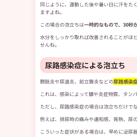
同じように、運動した後や暑い日に汗をた
ますよね。
この場合の泡立ちは
一時的なもので、30秒
水分をしっかり取れば改善されることがほ
せんね。
尿路感染症による泡立ち
膀胱炎や尿道炎、前立腺炎などの
尿路感染
これは、感染によって膿や炎症物質、タン
ただし、尿路感染症の場合は泡立ちだけで
例えば、排尿時の痛みや違和感、発熱、尿
こういった症状がある場合は、早めに泌尿