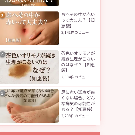
おへその中が赤い
3
って大丈夫？【知
恵袋】
3,141件のビュー
茶色いオリモノが
4
続き生理がこない
のはなぜ？【知恵
袋】
2,334件のビュー
足に赤い斑点が痒
5
くない場合、どん
な病気の可能性が
ある？【知恵袋】
2,238件のビュー