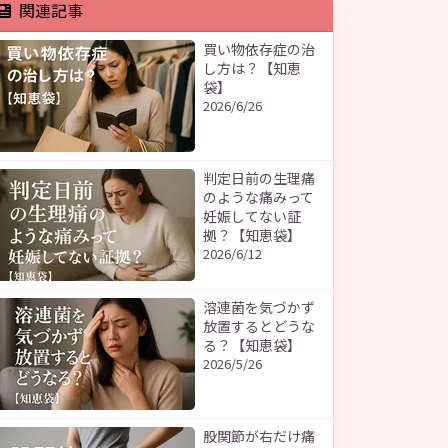
関連記事
買い物依存症の治
し方は？【知恵
袋】
2026/6/26
判定日前の生理痛
のような痛みって
妊娠してない証
拠？【知恵袋】
2026/6/12
溶連菌を気づかず
放置するとどうな
る？【知恵袋】
2026/5/26
股関節が右だけ痛