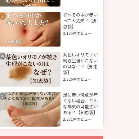
おへその中が赤い
3
って大丈夫？【知
恵袋】
3,135件のビュー
茶色いオリモノが
4
続き生理がこない
のはなぜ？【知恵
袋】
2,326件のビュー
足に赤い斑点が痒
5
くない場合、どん
な病気の可能性が
ある？【知恵袋】
2,231件のビュー