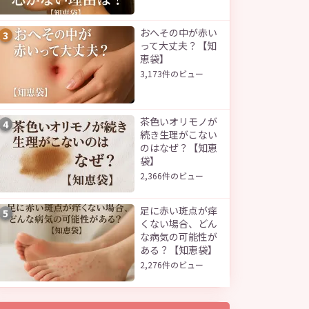
おへその中が赤い
3
って大丈夫？【知
恵袋】
3,173件のビュー
茶色いオリモノが
4
続き生理がこない
のはなぜ？【知恵
袋】
2,366件のビュー
足に赤い斑点が痒
5
くない場合、どん
な病気の可能性が
ある？【知恵袋】
2,276件のビュー