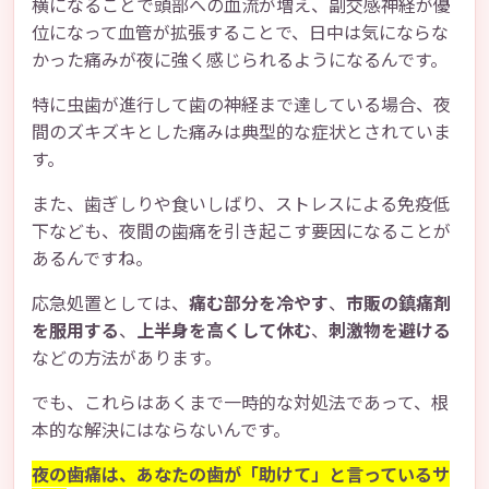
横になることで頭部への血流が増え、副交感神経が優
位になって血管が拡張することで、日中は気にならな
かった痛みが夜に強く感じられるようになるんです。
特に虫歯が進行して歯の神経まで達している場合、夜
間のズキズキとした痛みは典型的な症状とされていま
す。
また、歯ぎしりや食いしばり、ストレスによる免疫低
下なども、夜間の歯痛を引き起こす要因になることが
あるんですね。
応急処置としては、
痛む部分を冷やす
、
市販の鎮痛剤
を服用する
、
上半身を高くして休む
、
刺激物を避ける
などの方法があります。
でも、これらはあくまで一時的な対処法であって、根
本的な解決にはならないんです。
夜の歯痛は、あなたの歯が「助けて」と言っているサ