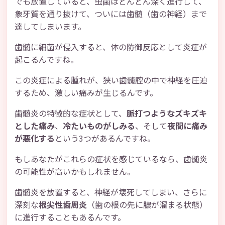
でも放置していると、虫歯はどんどん深く進行して、
象牙質を通り抜けて、ついには歯髄（歯の神経）まで
達してしまいます。
歯髄に細菌が侵入すると、体の防御反応として炎症が
起こるんですね。
この炎症による腫れが、狭い歯髄腔の中で神経を圧迫
するため、激しい痛みが生じるんです。
歯髄炎の特徴的な症状として、
脈打つようなズキズキ
とした痛み
、
冷たいものがしみる
、そして
夜間に痛み
が悪化する
という3つがあるんですね。
もしあなたがこれらの症状を感じているなら、歯髄炎
の可能性が高いかもしれません。
歯髄炎を放置すると、神経が壊死してしまい、さらに
深刻な
根尖性歯周炎
（歯の根の先に膿が溜まる状態）
に進行することもあるんです。