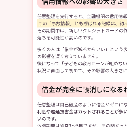
信用情報への影響の大きさ
任意整理を実行すると、金融機関の信用情
この「事故情報」とも呼ばれる記録は、約5
その期間中は、新しいクレジットカードの
落ちる可能性が高いのです。
多くの人は「借金が減るからいい」という
の影響を深く考えていません。
後になって「子どもの教育ローンが組めな
状況に直面して初めて、その影響の大きさ
借金が完全に帳消しになる
任意整理は自己破産のように借金がゼロに
利息や遅延損害金はカットされることが多
い
のです。
返済期間は通常3～5年ですが、その間ずっ