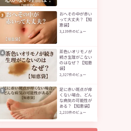
おへその中が赤い
3
って大丈夫？【知
恵袋】
3,139件のビュー
茶色いオリモノが
4
続き生理がこない
のはなぜ？【知恵
袋】
2,327件のビュー
足に赤い斑点が痒
5
くない場合、どん
な病気の可能性が
ある？【知恵袋】
2,233件のビュー