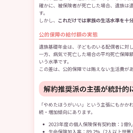
確かに、被保険者が死亡した場合、遺族は
す。
しかし、
これだけでは家族の生活水準を十
公的保障の給付額の実態
遺族基礎年金は、子どものいる配偶者に対して
一方、病気で死亡した場合の平均死亡保障
いう水準です。
この差は、公的保障では賄えない生活費が
解約推奨派の主張が統計的
「やめたほうがいい」という主張にもかか
続・増加傾向にあります。
2023年度の個人保険保有契約数：1億9,
生命保険加入率：89.2%（2人以上世帯