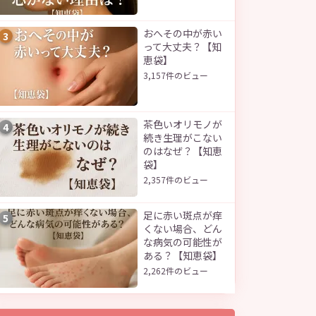
おへその中が赤い
3
って大丈夫？【知
恵袋】
3,157件のビュー
茶色いオリモノが
4
続き生理がこない
のはなぜ？【知恵
袋】
2,357件のビュー
足に赤い斑点が痒
5
くない場合、どん
な病気の可能性が
ある？【知恵袋】
2,262件のビュー