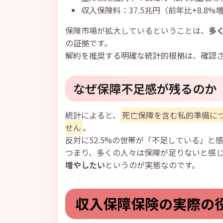
収入保険料：37.5兆円（前年比+8.8%
保険市場が拡大しているということは、
多
の証拠です。
解約を推奨する明確な統計的根拠は、確認
なぜ保障不足感が残るのか
統計によると、
死亡保障を含む私的準備につ
せん
。
反対に52.5%の世帯が「不足している」と
つまり、多くの人々は保障が足りないと感
増やしたい
というのが実態なのです。
収入保障保険の実際の