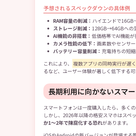
予想されるスペックダウンの具体例
RAM容量の削減：
ハイエンドで16GB
ストレージ削減：
128GB→64GBへ
AI機能の非搭載：
低価格帯でAI機能
カメラ性能の低下：
画素数やセンサー
バッテリー容量削減：
充電持ちの短縮
これにより、
複数アプリの同時実行が遅
るなど、ユーザー体験が著しく低下する可
長期利用に向かないスマー
スマートフォンは一度購入したら、多くの
しかし、2026年以降の格安スマホはス
か1～2年で陳腐化する恐れ
があります。
iOSやAndroidの新バージョンが登場