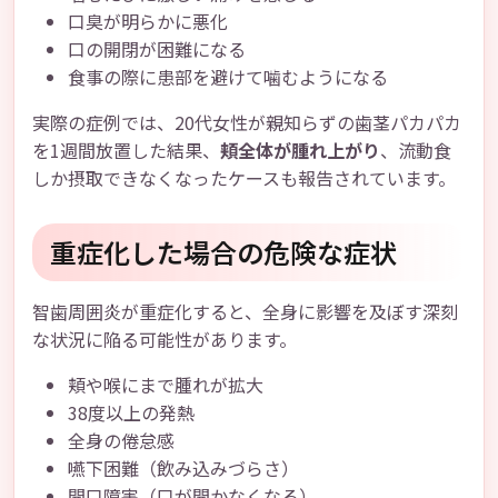
口臭が明らかに悪化
口の開閉が困難になる
食事の際に患部を避けて噛むようになる
実際の症例では、20代女性が親知らずの歯茎パカパカ
を1週間放置した結果、
頬全体が腫れ上がり
、流動食
しか摂取できなくなったケースも報告されています。
重症化した場合の危険な症状
智歯周囲炎が重症化すると、全身に影響を及ぼす深刻
な状況に陥る可能性があります。
頬や喉にまで腫れが拡大
38度以上の発熱
全身の倦怠感
嚥下困難（飲み込みづらさ）
開口障害（口が開かなくなる）