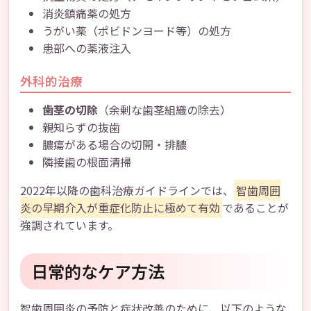
消炎鎮痛薬の処方
うがい薬（ポビドンヨード等）の処方
患部への薬液注入
外科的治療
歯茎の切除
（余剰な歯茎組織の除去）
親知らずの抜歯
膿瘍がある場合の切開・排膿
隣接歯の根面清掃
2022年以降の歯科治療ガイドラインでは、
智歯周囲
炎の早期介入が重症化防止に極めて有効
であることが
強調されています。
日常的なケア方法
智歯周囲炎の予防と症状改善のために、以下のような