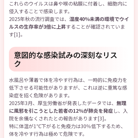
これらのウイルスは鼻や喉の粘膜に付着し、細胞内に
侵入することで感染します。
2025年秋の流行調査では、
湿度40％未満の環境でウイ
ルスの生存率が3倍に上昇
することが確認されていま
す[1]。
意図的な感染試みの深刻なリス
ク
水風呂や薄着で体を冷やす行為は、一時的に免疫力を
低下させる可能性がありますが、これは逆に重篤な感
染症を招く危険があります。
2025年3月、厚生労働省が発表したデータでは、
無理
に風邪を引こうとした若者の12％が肺炎を発症
し、入
院を余儀なくされたとの報告があります[3]。
特に体温が1℃下がると免疫力は30％低下するため、
体を冷やす行為は極めて危険です。