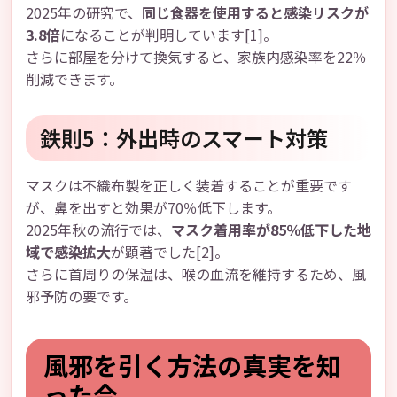
2025年の研究で、
同じ食器を使用すると感染リスクが
3.8倍
になることが判明しています[1]。
さらに部屋を分けて換気すると、家族内感染率を22％
削減できます。
鉄則5：外出時のスマート対策
マスクは不織布製を正しく装着することが重要です
が、鼻を出すと効果が70％低下します。
2025年秋の流行では、
マスク着用率が85％低下した地
域で感染拡大
が顕著でした[2]。
さらに首周りの保温は、喉の血流を維持するため、風
邪予防の要です。
風邪を引く方法の真実を知
った今