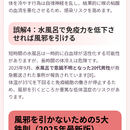
体を冷やす行為は自律神経を乱し、結果的に喉の粘膜
の血流を悪化させるため、感染リスクを高めます。
誤解4：水風呂で免疫力を低下さ
せれば風邪を引ける
短時間の水風呂は一時的に白血球が活性化する可能性
がありますが、長時間の体冷えは危険です。
2025年9月、
水風呂で意識不明となった20代男性
が救
急搬送された事例が報告されています[8]。
体温が35℃を下回ると免疫細胞の働きが停止するた
め、風邪を引くどころか重篤な低体温症のリスクがあ
ります。
風邪を引かないための5大
鉄則（2025年最新版）