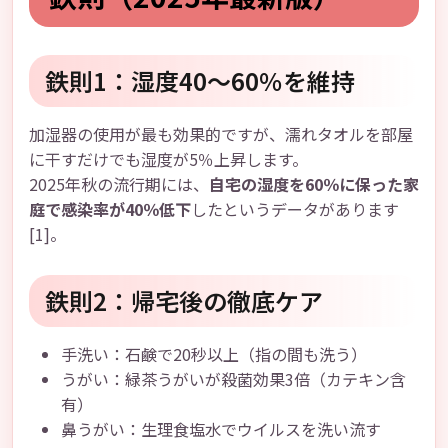
鉄則1：湿度40～60％を維持
加湿器の使用が最も効果的ですが、濡れタオルを部屋
に干すだけでも湿度が5％上昇します。
2025年秋の流行期には、
自宅の湿度を60％に保った家
庭で感染率が40％低下
したというデータがあります
[1]。
鉄則2：帰宅後の徹底ケア
手洗い：石鹸で20秒以上（指の間も洗う）
うがい：緑茶うがいが殺菌効果3倍（カテキン含
有）
鼻うがい：生理食塩水でウイルスを洗い流す