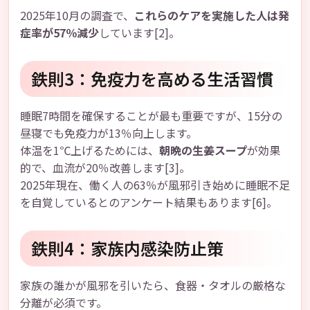
2025年10月の調査で、
これらのケアを実施した人は発
症率が57％減少
しています[2]。
鉄則3：免疫力を高める生活習慣
睡眠7時間を確保することが最も重要ですが、15分の
昼寝でも免疫力が13％向上します。
体温を1℃上げるためには、
朝晩の生姜スープ
が効果
的で、血流が20％改善します[3]。
2025年現在、働く人の63％が風邪引き始めに睡眠不足
を自覚しているとのアンケート結果もあります[6]。
鉄則4：家族内感染防止策
家族の誰かが風邪を引いたら、食器・タオルの厳格な
分離が必須です。