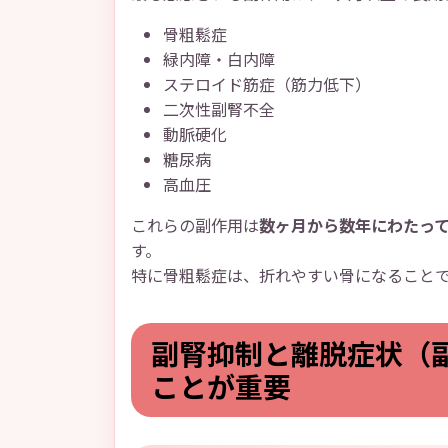
骨粗鬆症
緑内障・白内障
ステロイド筋症（筋力低下）
二次性副腎不全
動脈硬化
糖尿病
高血圧
これらの副作用は
数ヶ月から数年にわたっ
す。
特に骨粗鬆症は、折れやすい骨になること
副腎抑制と離脱症状（
ことが重要