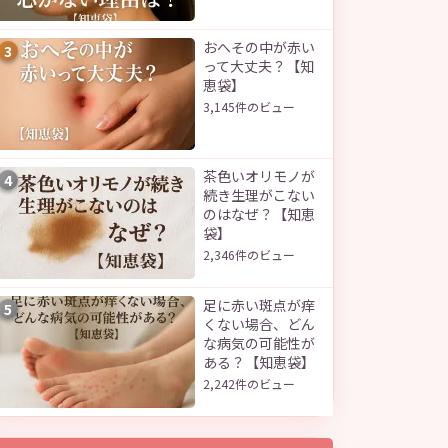
おへその中が赤い
3
って大丈夫？【知
恵袋】
3,145件のビュー
茶色いオリモノが
4
続き生理がこない
のはなぜ？【知恵
袋】
2,346件のビュー
足に赤い斑点が痒
5
くない場合、どん
な病気の可能性が
ある？【知恵袋】
2,242件のビュー