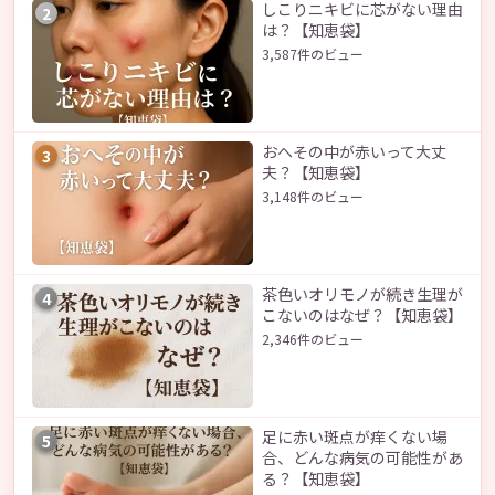
しこりニキビに芯がない理由
2
は？【知恵袋】
3,587件のビュー
おへその中が赤いって大丈
3
夫？【知恵袋】
3,148件のビュー
茶色いオリモノが続き生理が
4
こないのはなぜ？【知恵袋】
2,346件のビュー
足に赤い斑点が痒くない場
5
合、どんな病気の可能性があ
る？【知恵袋】