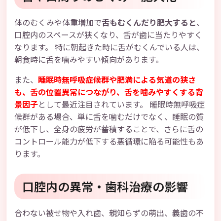
体のむくみや体重増加で
舌もむくんだり肥大すると
、
口腔内のスペースが狭くなり、舌が歯に当たりやすく
なります。 特に朝起きた時に舌がむくんでいる人は、
朝食時に舌を噛みやすい傾向があります。
また、
睡眠時無呼吸症候群や肥満による気道の狭さ
も、舌の位置異常につながり、舌を噛みやすくする背
景因子
として最近注目されています。 睡眠時無呼吸症
候群がある場合、単に舌を噛むだけでなく、睡眠の質
が低下し、全身の疲労が蓄積することで、さらに舌の
コントロール能力が低下する悪循環に陥る可能性もあ
ります。
口腔内の異常・歯科治療の影響
合わない被せ物や入れ歯、親知らずの萌出、義歯の不