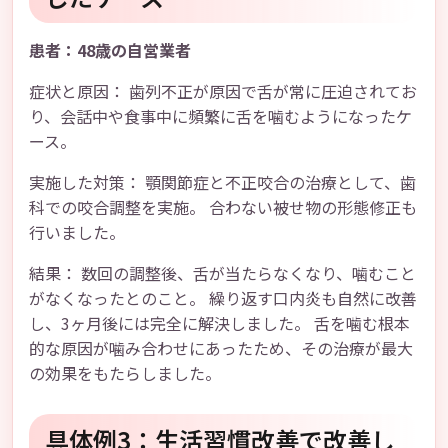
患者：48歳の自営業者
症状と原因： 歯列不正が原因で舌が常に圧迫されてお
り、会話中や食事中に頻繁に舌を噛むようになったケ
ース。
実施した対策： 顎関節症と不正咬合の治療として、歯
科での咬合調整を実施。 合わない被せ物の形態修正も
行いました。
結果： 数回の調整後、舌が当たらなくなり、噛むこと
がなくなったとのこと。 繰り返す口内炎も自然に改善
し、3ヶ月後には完全に解決しました。 舌を噛む根本
的な原因が噛み合わせにあったため、その治療が最大
の効果をもたらしました。
具体例3：生活習慣改善で改善し