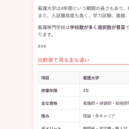
看護大学は4年間という期間の長さもあり、
また、入試難易度も高く、学力試験、面接
看護専門学校は
学校数が多く選択肢が豊富
ります。
###
比較表で見る主な違い
項目
看護大学
修業年限
4年
主な資格
看護師 + 保健師・助産師
強み
理論・多キャリア
デメリット
期間長・高学費・難入試