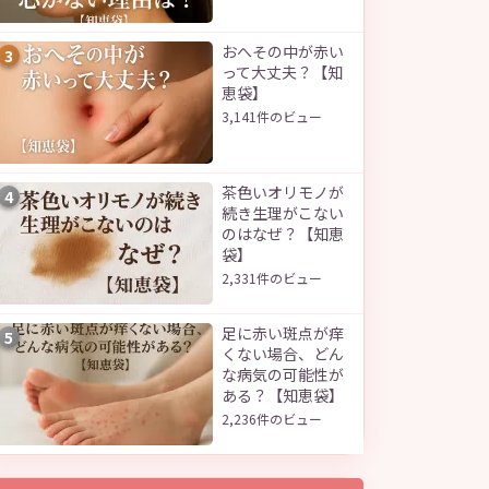
おへその中が赤い
3
って大丈夫？【知
恵袋】
3,141件のビュー
茶色いオリモノが
4
続き生理がこない
のはなぜ？【知恵
袋】
2,331件のビュー
足に赤い斑点が痒
5
くない場合、どん
な病気の可能性が
ある？【知恵袋】
2,236件のビュー